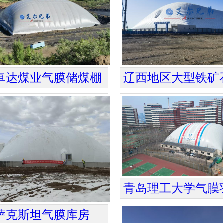
卓达煤业气膜储煤棚
萨克斯坦气膜库房