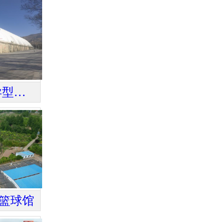
青海西宁13000平异型连体气膜仓库
篮球馆