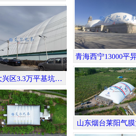
北京大兴区3.3万平基坑气膜
山东烟台莱阳气膜