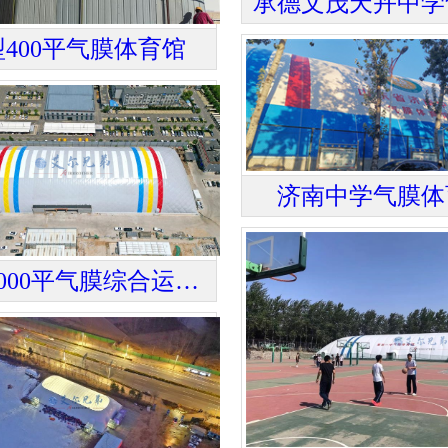
承德文茂天卉中学
400平气膜体育馆
济南中学气膜体
山西8000平气膜综合运动场馆