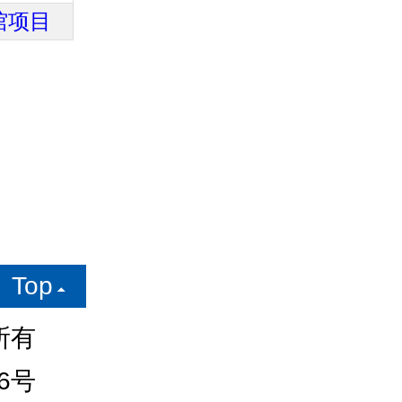
馆项目
Top

所有
6号