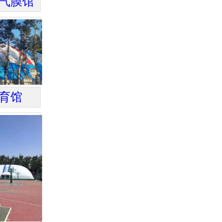
气膜馆
育馆