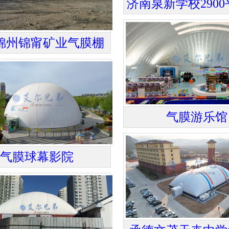
锦州锦甯矿业气膜棚
气膜游乐馆
气膜球幕影院