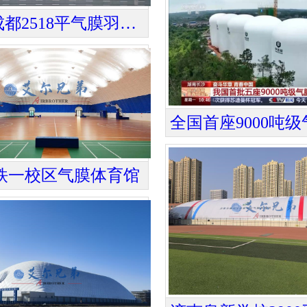
四川成都2518平气膜羽毛球馆
铁一校区气膜体育馆