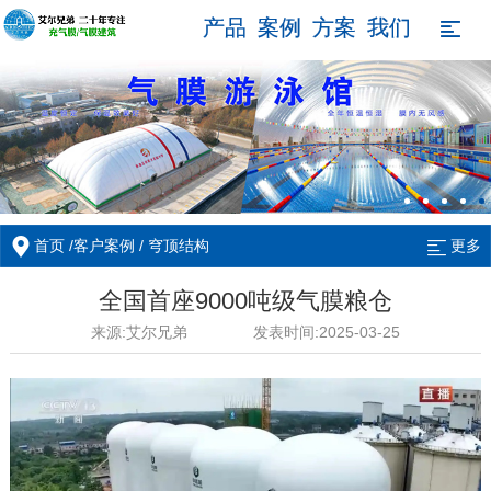
产品
案例
方案
我们

/
/
首页
客户案例
穹顶结构
更多
全国首座9000吨级气膜粮仓
来源:艾尔兄弟
发表时间:2025-03-25