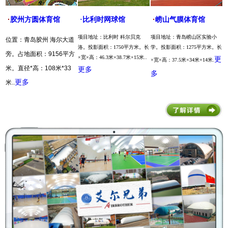
·
·
胶州方圆体育馆
·比利时网球馆
崂山气膜体育馆
项目地址：比利时 科尔贝克
项目地址：青岛崂山区实验小
位置：青岛胶州 海尔大道
洛。投影面积：1750平方米。长
学。投影面积：1275平方米。长
旁。占地面积：9156平方
×宽×高：46.3米×38.7米×15米..
更
×宽×高：37.5米×34米×14米.
米。直径*高：108米*33
更多
多
..
更多
米